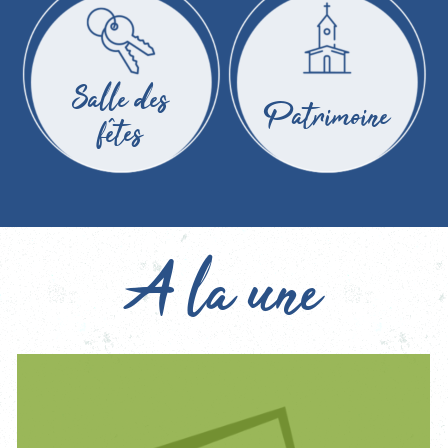
Salle des
Patrimoine
fêtes
A la une