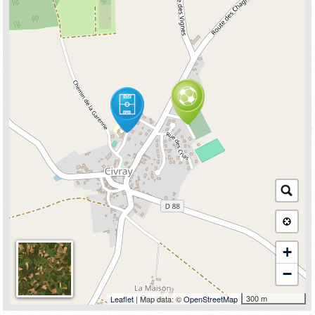
+
−
300 m
Leaflet
| Map data: ©
OpenStreetMap