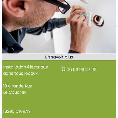
Installation électrique
06 66 96 27 96
dans tous locaux
19 Grande Rue
Le Coudray
18290 CIVRAY