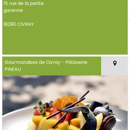
15 rue de la petite
garenne
18290 CIVRAY
Gourmandises de Civray - Pâtisserie
PINEAU