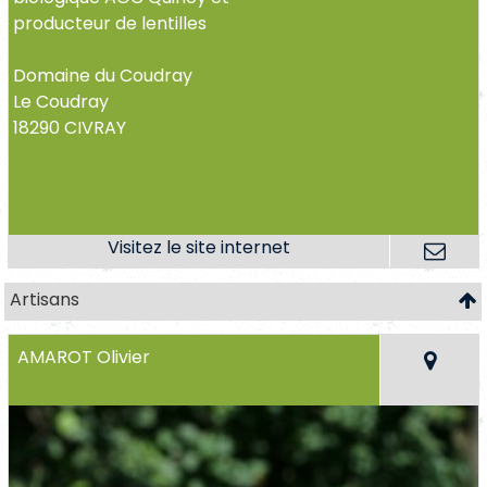
producteur de lentilles
Domaine du Coudray
Le Coudray
18290 CIVRAY
Artisans
AMAROT Olivier