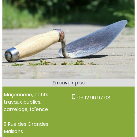
Maçonnerie, petits
06 12 96 97 08
travaux publics,
carrelage, faïence
9 Rue des Grandes
Maisons