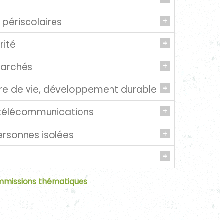
LIPPE
t périscolaires
LARD
rité
LLAUD
marchés
T
re de vie, développement durable
IPPE
télécommunications
ersonnes isolées
ARET
(Présidente)
RAUD
missions thématiques