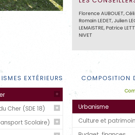
LES CONSEILLER
Florence AUBOUET, Cél
Romain LEDET, Julien L
LEMAISTRE, Patrice LET
NIVET
ISMES EXTÉRIEURS
COMPOSITION 
Com
er
Urbanisme
du Cher (SDE 18)
Culture et patrimoi
PLU/SIRDAB/PLH, autorisa
ansport Scolaire)
Référente : Sonia PAZO
Budget, finances