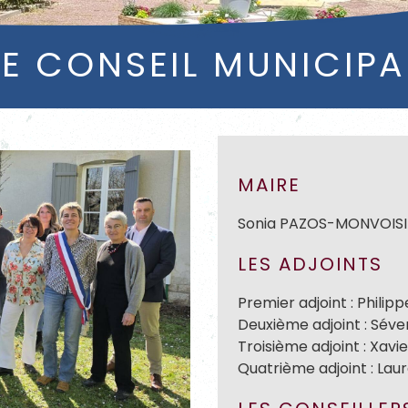
LE CONSEIL MUNICIPA
MAIRE
Sonia PAZOS-MONVOIS
LES ADJOINTS
Premier adjoint :
Philip
Deuxième adjoint : Séve
Troisième adjoint : Xavi
Quatrième adjoint : La