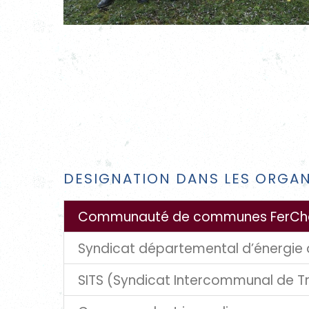
DESIGNATION DANS LES ORGAN
Communauté de communes FerCh
Syndicat départemental d’énergie 
Sonia PAZOS-MONVOISIN
Philippe GUILLARD
SITS (Syndicat Intercommunal de Tr
Titulaire :
Philippe GUILLARD
Séverine PHILIPPE