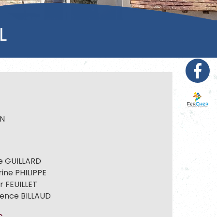
L
IN
pe GUILLARD
rine PHILIPPE
er FEUILLET
urence BILLAUD