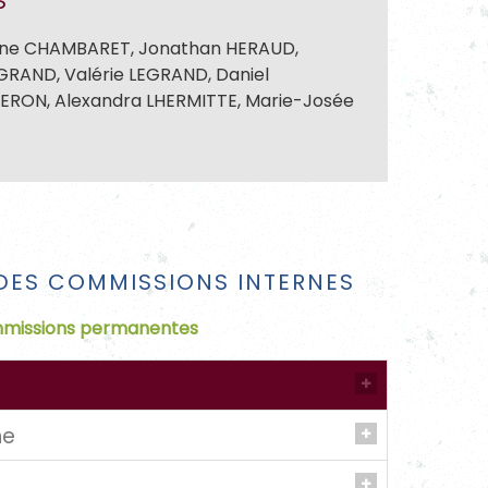
S
ine CHAMBARET, Jonathan HERAUD,
EGRAND, Valérie LEGRAND, Daniel
TERON, Alexandra LHERMITTE, Marie-Josée
DES COMMISSIONS INTERNES
missions permanentes
ne
tions d’urbanisme…
S-MONVOISIN