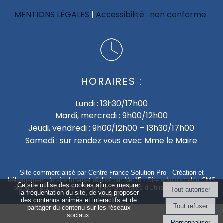
MENTIONS LÉGALES
Accessibilité : non conforme
HORAIRES :
Lundi : 13h30/17h00
Mardi, mercredi : 9h00/12h00
Jeudi, vendredi : 9h00/12h00 – 13h30/17h00
Samedi : sur rendez vous avec Mme le Maire
Site commercialisé par Centre France Solution Pro
-
Création et
hébergement du site Internet réalisé par Net15
-
Site administrable CMS
Ce site utilise des cookies afin de mesurer
propulsé par WebSee
-
Conditions Générales d'Utilisation
-
Gérer les
la fréquentation du site, de vous proposer
cookies
des contenus animés et interactifs et de
partager du contenu sur les réseaux
sociaux.
Personnaliser